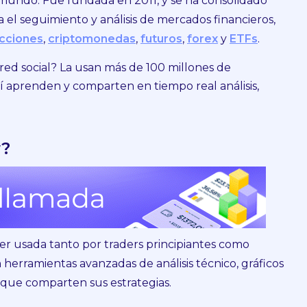
l mundo. Fue fundada en 2011, y se ha consolidado
el seguimiento y análisis de mercados financieros,
cciones
,
criptomonedas
,
futuros
,
forex
y
ETFs
.​
ed social? La usan más de 100 millones de
llí aprenden y comparten en tiempo real análisis,
w?
er usada tanto por traders principiantes como
erramientas avanzadas de análisis técnico, gráficos
 que comparten sus estrategias.