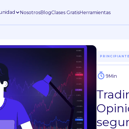
unidad
Nosotros
Blog
Clases Gratis
Herramientas
PRINCIPIANT
9
Min
Trad
Opini
segur