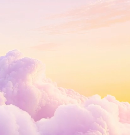
+20
 el
cursos educativos creados y
validados.