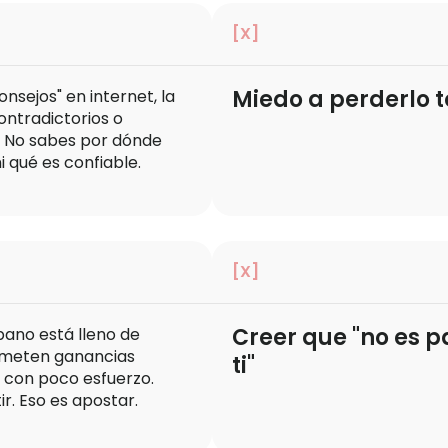
[X]
Miedo a perderlo 
onsejos" en internet, la
ntradictorios o
. No sabes por dónde
 qué es confiable.
[X]
Creer que "no es p
pano está lleno de
ometen ganancias
ti"
s con poco esfuerzo.
ir. Eso es apostar.