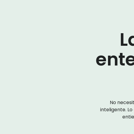
L
ente
No necesit
inteligente. L
enti