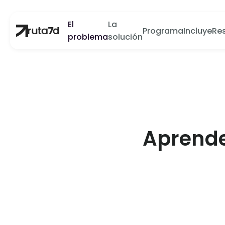
El
La
Programa
Incluye
Re
problema
solución
Aprende