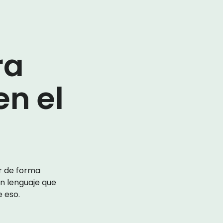
ra
en el
ir de forma
un lenguaje que
 eso.