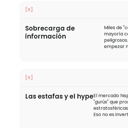
[X]
Sobrecarga de
Miles de "c
mayoría co
información
peligrosos
empezar ni
[X]
Las estafas y el hype
El mercado his
"gurús" que pr
estratosférica
Eso no es invert