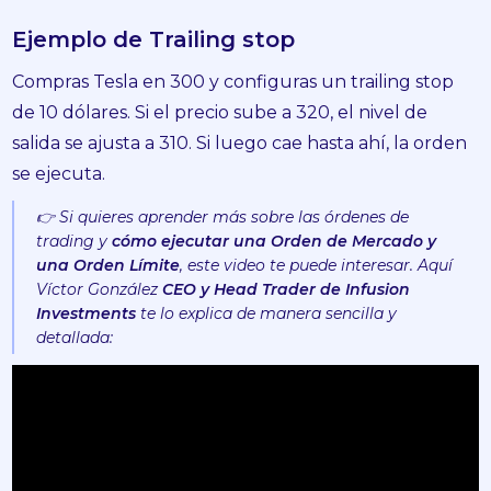
Ejemplo de Trailing stop
Compras Tesla en 300 y configuras un trailing stop
de 10 dólares. Si el precio sube a 320, el nivel de
salida se ajusta a 310. Si luego cae hasta ahí, la orden
se ejecuta.
👉 Si quieres aprender más sobre las órdenes de
trading y
cómo ejecutar una Orden de Mercado y
una Orden Límite
, este video te puede interesar. Aquí
Víctor González
CEO y Head Trader de Infusion
Investments
te lo explica de manera sencilla y
detallada: