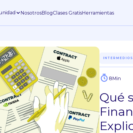
unidad
Nosotros
Blog
Clases Gratis
Herramientas
INTERMEDIO
8
Min
Qué s
Finan
Expli