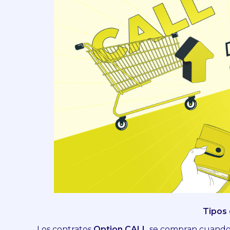
Tipos
Los contratos
Option CALL
se compran cuando p