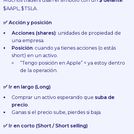
Muchos traders usan el símbolo con un
$ delante
:
$AAPL, $TSLA.
✅ Acción y posición
Acciones (shares)
: unidades de propiedad de
una empresa.
Posición
: cuando ya tienes acciones (o estás
short) en un activo.
“Tengo posición en Apple” = ya estoy dentro
de la operación.
✅ Ir en largo (Long)
Comprar un activo esperando que
suba de
precio
.
Ganas si el precio sube, pierdes si baja.
✅ Ir en corto (Short / Short selling)